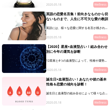
型、O型、AB型が持つ基本的な性格や、そこ
2020.05.18
Wellness
から読み取る恋愛観について紹介します！それ
ぞれに相性のいい組み合わせも紹介するので、
英語の恋愛名言集！前向きなものから切
気になる人との相性をチェックしましょう！
ないものまで、人生に不可欠な愛の教訓
英語には、様々な恋愛に関する名言が残されて
います。今回は英語で書かれた名言を、様々な
カテゴリー別に紹介します！前向きな気持ちに
2020.05.18
Wellness
させてくれるものや、切ない愛の言葉などをま
とめていますよ。是非、恋愛の参考にしてみて
【2020】星座×血液型占い！組み合わせ
くださいね。
別に今年の運気を診断
12星座と4つの血液型によって、性格や運勢が
変わるのをご存じですか？ここでは星座と血液
型の組み合わせによる占いを紹介します！基本
2020.05.18
Wellness
的な性格はどのようなものなのか、またほかの
人との相性はどのような結果なのかを詳しく説
誕生日×血液型占い！あなたや彼の基本
明します。
性格＆恋愛の傾向を診断！
誕生日と血液型の組み合せによって様々な占い
ができるのをご存じですか？ここではそれぞれ
の誕生日と血液型を組み合わせた結果から、そ
2020.05.18
Wellness
の人が持つ性格や恋愛傾向を占います。自分や
気になる相手の誕生日と血液型で、性格や相性