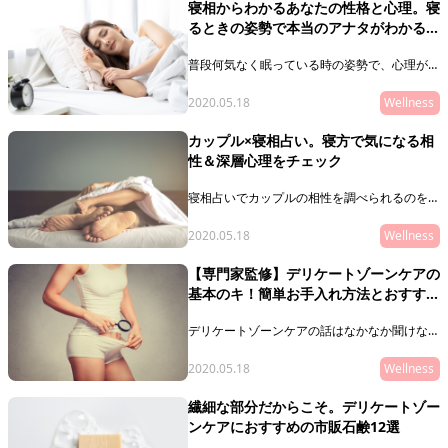
寝相からわかるあなたの性格と心理。寝
を占ってみましょう！
るときの姿勢で本当のアナタがわかるか
も
普段何気なく眠っている時の姿勢で、心理がわ
かるのをご存じですか？そんな寝相占いについ
てまとめてみました！寝るときの体勢から腕、
2020.05.18
Wellness
脚のポーズなど、知らずにやっている寝相か
ら、どのような心理を抱えているのか分析しま
カップル×寝相占い。寝方で気になる相
す。是非楽しんでくださいね！
性＆深層心理をチェック
寝相占いでカップルの相性を調べられるのをご
存じですか？ここでは恋人と一緒に寝るときの
姿勢から、二人の相性や深層心理をチェックし
2020.05.18
Wellness
ます！普段意識せずに寝ている体勢が、意外な
心理を暴く可能性もあるので、是非恋人との寝
【専門家監修】デリケートゾーンケアの
方を確認してみてくださいね。
基本のキ！簡単お手入れ方法とおすすめ
アイテム
デリケートゾーンケアの話はなかなか聞けない
ですよね。そんなお悩みを持つあなたにデリケ
ートゾーンケアの基本を教えます！簡単にでき
2020.05.18
Wellness
るケア方法や、おすすめのアイテムもご紹介。
デリケートゾーンケアの基礎中の基礎をこの記
繊細な部分だからこそ。デリケートゾー
事で押さえましょう！
ンケアにおすすめの市販石鹸12選