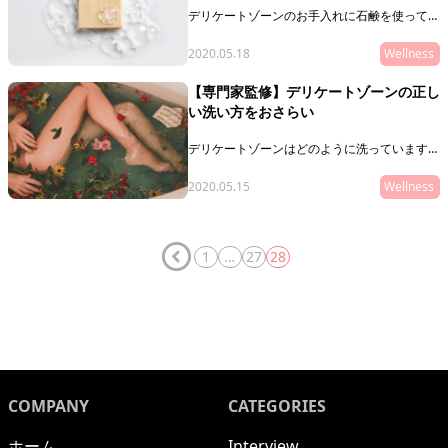
デリケートゾーンのお手入れに石鹸を使ってい
ますか？デリケートゾーンのお手入れには、弱
酸性で肌にやさしい処方の石鹸を使うことが大
2020.05.18
Wellness
切◎そこで今回は、デリケートゾーンにおすす
めの市販石鹸をご紹介します。石鹸を使ったデ
【専門家監修】デリケートゾーンの正し
リケートゾーンのお手入れ方法も！
い洗い方をおさらい
デリケートゾーンはどのように洗っています
か？デリケートゾーンは汚れがたまりやすく、
正しく洗浄できていないと匂いやかゆみが発生
2020.05.15
Wellness
する原因に。そこで今回は、デリケートゾーン
の正しい洗い方やケア方法をご紹介します。デ
リケートゾーンにおすすめのソープも！
1
…
27
28
COMPANY
CATEGORIES
ホーム
Interview