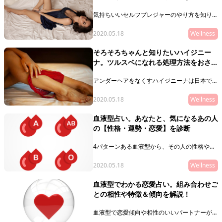
ク
気持ちいいセルフプレジャーのやり方を知りた
くありませんか？この記事では、初めてでも安
心な、気持ちいいセルフプレジャーのテクニッ
2020.05.18
Wellness
クをご紹介します。興味はあるものの、なんと
なくためらいがあってセルフプレジャーをした
そろそろちゃんと知りたいハイジニー
ことがないというあなたは、必見です。
ナ。ツルスベになれる処理方法をおさら
い
アンダーヘアをなくすハイジニーナは日本でも
そろそろ一般的に。この記事では、アンダーヘ
アを上手に整え、綺麗なVラインにするやり方
2020.05.18
Wellness
をご紹介します。難しいアンダーヘアのお手入
れの方法を解説するので、ぜひ参考にしてみて
血液型占い。あなたと、気になるあの人
ください。
の【性格・運勢・恋愛】を診断
4パターンある血液型から、その人の性格や恋
愛に関する情報を占います！ここではA型、B
型、O型、AB型の人が持つ基本的な特徴や、
2020.05.18
Wellness
それぞれの組み合わせから見る相性などを紹介
します。
血液型でわかる恋愛占い。組み合わせご
との相性や特徴＆傾向を解説！
血液型で恋愛傾向や相性のいいパートナーが占
えるのを知っていますか？ここではA型、B