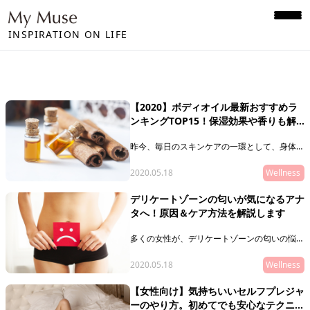
INSPIRATION ON LIFE
【2020】ボディオイル最新おすすめラ
ンキングTOP15！保湿効果や香りも解
説
昨今、毎日のスキンケアの一環として、身体・
肌の疲れを手軽にケアできる「ボディオイル」
が注目されているのはご存知ですか？そこで今
2020.05.18
Wellness
回は、最新の人気・おすすめのボディオイルに
ついて、ジャンル別にランキング形式でご紹介
デリケートゾーンの匂いが気になるアナ
していきます！
タへ！原因＆ケア方法を解説します
多くの女性が、デリケートゾーンの匂いの悩み
を抱えています。デリケートゾーンの悩みは、
なかなか人に相談できませんよね。匂いの原因
2020.05.18
Wellness
や消す方法、ケア方法やおすすめアイテムなど
をご紹介します。きっと、あなたの悩みの手助
【女性向け】気持ちいいセルフプレジャ
けになりますよ！
ーのやり方。初めてでも安心なテクニッ