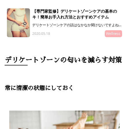
【専門家監修】デリケートゾーンケアの基本の
キ！簡単お手入れ方法とおすすめアイテム
デリケートゾーンケアの話はなかなか聞けないですよね。
そんなお悩みを持つあなたにデリケートゾーンケアの基本
2020.05.18
Wellness
を教えます！簡単にできるケア方法や、おすすめのアイテ
ムもご紹介。デリケートゾーンケアの基礎中の基礎をこの
記事で押さえましょう！
デリケートゾーンの匂いを減らす対策
常に清潔の状態にしておく