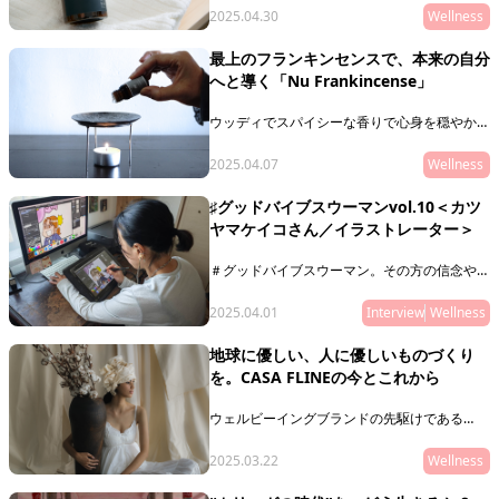
根ざした生産者たちが自然の恵みを活かし、豊
2025.04.30
Wellness
かな循環が生まれる製造方法により作り出した
アイテムは、温もりを感じるラインナップ。さ
最上のフランキンセンスで、本来の自分
まざまな背景が映し出された製品を手に取るこ
へと導く「Nu Frankincense」
とで、あなたの五感が目覚めるかもしれませ
ん。
ウッディでスパイシーな香りで心身を穏やかに
してくれる、フランキンセンス。実は、植樹が
極めて難しい種のため、なかなか上質なものに
2025.04.07
Wellness
も出会えないのが実情。今回は希少とされる南
オマーン産ボスウェリアサクラのフランキンセ
♯グッドバイブスウーマンvol.10＜カツ
ンスを扱う、「最上のフランキンセンスで、本
ヤマケイコさん／イラストレーター＞
来の自分へと導く「Nu Frankincense」をご紹
介。なぜだか自分と繋がるような、潜在的に働
きかけてくれる香りを楽しんで。
＃グッドバイブスウーマン。その方の信念や生
き方、在り方がわかるような、「10の質問」
をお届けします。本連載は、グッドバイブスな
2025.04.01
Interview
Wellness
友人・知人をご紹介していくリレー形式。第十
回目にご登場いただくのは、イラストレーター
地球に優しい、人に優しいものづくり
のカツヤマケイコさん。
を。CASA FLINEの今とこれから
ウェルビーイングブランドの先駆けである
「CASA FLINE（カーサフライン）」をピック
アップ。同ブランドは、「地球環境と人に優し
2025.03.22
Wellness
い」をテーマに、都会の感度を持ったサステナ
ブルライフを提案するライフスタイルセレクト