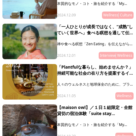
本質的なモノ・コト・旅を紹介する「My
Muse Selection」。今回は、島根県・隠岐諸
島に位置する“泊まれるジオパークの拠点”
2024.12.09
Wellness
Culture
「Entô」をご紹介。
「一人ひとりが成長ではなく、“成熟”し
ていく世界へ」食べる瞑想を通して伝え
たい、本質的な豊かさとは／Zen
禅や食べる瞑想「Zen Eating」を伝えながら、
Eating代表・Momoeさん
国内外で活動しているZen Eating代表・
Momoeさんにインタビュー。食べる瞑想
2024.12.01
Interview
Wellness
「Zen Eating」とは、今日からできる、幸せな
食事の方法です。そして、私たちがあらゆるも
「Plantfulな暮らし、始めませんか？」
のとつながっているということを気づかせてく
持続可能な社会の在り方を提案するイベ
れます。Momoeさんが、Zen Eatingを通して
実現したい世界とは？ そして、今後の世界で
ントを11月17日に開催！
問われる、本質的なWell-beingとは。
人々のウェルネスと地球保全のために、プラン
トベースの食習慣を日本に広める活動を行う、
イタリア在住のヴェルヌ華子氏の来日に合わせ
2024.11.05
Wellness
て、環境活動家である深本南氏を招いたイベン
ト「Plantful Inspirations 2024」を代官山の
【maison owl】／１日１組限定・全館
Forestgate Daikanyama TENOHA棟 CIRTY
貸切の宿泊体験「suite stay
CAFEにて開催。
experience」一般予約を一部開始
本質的なモノ・コト・旅を紹介する「My
Muse Selection」。今回は、10月1日（火）よ
り、１日１組限定の「suite stay