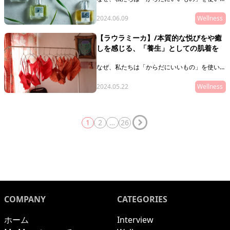
いと思うのでしょうか。
2024.06.09
Wellness
健康になりたいからでしょうか？
美しくなりたいでしょうか？
【ラウラミーカ】/本質的な悦びをや癒
しを感じる、「養生」としての肌着を
どれも、正解かもしれません。
しかしその奥に潜むリレーションシップ（関連
性やつながり）に、目を向けることこそが本質
なぜ、私たちは「からだにいいもの」を使いた
的なウェルネスにつながるのではないでしょう
いと思うのでしょうか。
か。
2024.05.22
Wellness
健康になりたいからでしょうか？
美しくなりたいでしょうか？
どれも、正解かもしれません。
1
2
…
26
しかしその奥に潜むリレーションシップ（関連
性やつながり）に、目を向けることこそが本質
的なウェルネスにつながるのではないでしょう
か。
COMPANY
CATEGORIES
ホーム
Interview