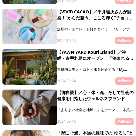
2024.10.30
Wellness
experience（スイートステイエクスペリエン
ス）」を一部、一般向けに予約開始した
【VIVID CACAO】／平井理央さんが開
「maison owl（メゾンアウル）」をご紹介し
発！“からだ整う、こころ輝く”チョコレ
ます。
ート
無類のチョコレート好きという、フリーアナウ
ンサー平井理央さんが手がける、からだにやさ
しいビーントゥバーチョコレート「VIVID
2024.10.24
Wellness
CACAO（ビビッド カカオ）」が誕生。
2024年10月31日（木）より伊勢丹新宿店及び
【YAWN YARD Kouri Island】／沖
ECサイトにて発売します。
縄・古宇利島にオープン！「泊まれる
庭」を具体化したホテル
本質的なモノ・コト・旅を紹介する「My
Muse Selection」。今回は、今年９月にオー
プンした宿泊施設『YAWN YARD Kouri
2024.09.24
Wellness
Island』をご紹介します。
【御自愛】／心・体・魂、そして社会の
健康を目指したウェルネスブランド
「よりよい社会と地球に」をテーマに、本質的
なモノ・コトを紹介する「My Muse
Selection」。第五回目は、ウェルネスブラン
2024.09.16
Wellness
ド『御自愛 by zen place』。
「闇こそ愛。本当の意味での“ゆるし”と