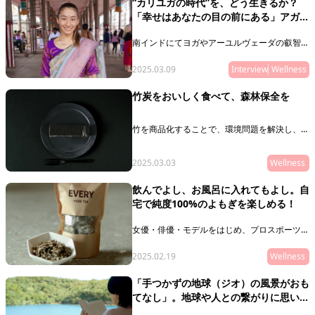
“カリユガの時代”を、どう生きるか？
ショップ。また、オリジナルでウェア、アクセ
「幸せはあなたの目の前にある」アガス
サリーなどを展開。2018年に誕生し、ファッ
ション界でも話題となったCASA FLINEが目指
ティアの葉 日本代表の窓口・ゆふさん
すものとは？
南インドにてヨガやアーユルヴェーダの叡智を
にインタビュー
学び、アガスティアの葉を開いたことをきっか
けに、現在はアガスティアの葉の窓口として活
2025.03.09
Interview
Wellness
動するゆふさん。アガスティアの葉とは、なぜ
存在するのか。そして、古の聖者たちは何を私
竹炭をおいしく食べて、森林保全を
たちに伝えたかったのか－。そしてゆふさんの
人生を懸けたミッションとは？
竹を商品化することで、環境問題を解決し、地
域も元気にすることを目指して活動する
LOCAL BAMBOOが、竹炭を使ったスイーツを
開発。
2025.03.03
Wellness
飲んでよし、お風呂に入れてもよし。自
宅で純度100%のよもぎを楽しめる！
女優・俳優・モデルをはじめ、プロスポーツ選
手やYouTuber、アイドル、経営者など、美意
識が高い方に人気の代官山美容サロン
2025.02.19
Wellness
「YOMO」がオンラインストアをオープン。
「手つかずの地球（ジオ）の風景がおも
てなし」。地球や人との繋がりに思いを
馳せるジオホテル