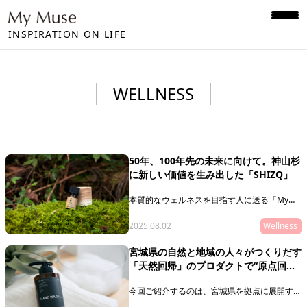
INSPIRATION ON LIFE
WELLNESS
50年、100年先の未来に向けて。神山杉
に新しい価値を生み出した「SHIZQ」
本質的なウェルネスを目指す人に送る「My
Muse Selection」。最終回を飾るのは、徳島
県の神山を拠点に活動する「SHIZQ（しず
2025.08.02
Wellness
く）」。山や川を守るために「木を使う」とい
うコンセプトのもと、器やアロマを製作・販売
宮城県の自然と地域の人々がつくりだす
しています。
「天然回帰」のプロダクトで“原点回
「質がいいもの」の奥に潜むリレーションシッ
プ（関連性やつながり）に目を向けることで、
帰”を
50年後の私たちの未来に繋げていきましょ
今回ご紹介するのは、宮城県を拠点に展開する
う。
アロマ＆コスメブランド「天然回帰」。地域に