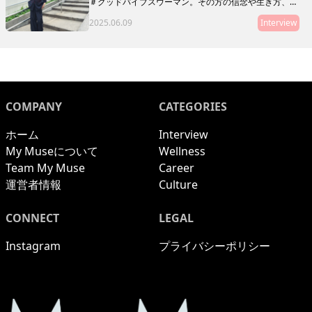
＃グッドバイブスウーマン。その方の信念や生き方、在
り方がわかるような、「10の質問」をお届けします。本
2025.06.09
Interview
連載は、グッドバイブスな友人・知人をご紹介していく
リレー形式。第12回目にご登場いただくのは、美容師の
椎名唯さん。
COMPANY
CATEGORIES
ホーム
Interview
My Museについて
Wellness
Team My Muse
Career
運営者情報
Culture
CONNECT
LEGAL
Instagram
プライバシーポリシー