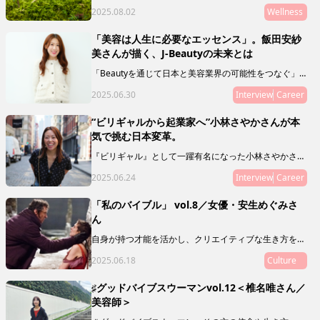
Selection」。最終回を飾るのは、徳島県の神山を拠点
2025.08.02
Wellness
に活動する「SHIZQ（しずく）」。山や川を守るために
「木を使う」というコンセプトのもと、器やアロマを製
作・販売しています。 「質がいいもの」の奥に潜むリ
「美容は人生に必要なエッセンス」。飯田安紗
レーションシップ（関連性やつながり）に目を向けるこ
美さんが描く、J-Beautyの未来とは
とで、50年後の私たちの未来に繋げていきましょう。
「Beautyを通じて日本と美容業界の可能性をつなぐ」
ことをミッションとし、新規事業やマガジン、複業支援
2025.06.30
Interview
Career
などを通じて、J Beautyを世界へ拡げる活動をリードし
ている飯田 安紗美さんにインタビュー。日本の美容業
界の可能性とは？ その未来とは？ 飯田さんの人生経
“ビリギャルから起業家へ”小林さやかさんが本
験ならではの想いを語ってもらいました。
気で挑む日本変革。
『ビリギャル』として一躍有名になった小林さやかさ
ん。偏差値30から慶應合格というサクセスストーリーの
2025.06.24
Interview
Career
主人公でありながら、彼女が伝えたいのは「頑張れば夢
は叶う！」なんていう、単純な話ではありません。教育
や人生について独自のスタンスで発信を続ける小林さん
「私のバイブル」 vol.8／女優・安生めぐみさ
に、現在の活動や目指しているものを聞いてみました。
ん
自身が持つ才能を活かし、クリエイティブな生き方をし
ている素敵な人に、ミューズたちの指針や道標となり、
2025.06.18
Culture
My Museの在り方を体現するような映画や本、アート
をご推薦いただく「私のバイブル」。
♯グッドバイブスウーマンvol.12＜椎名唯さん／
美容師＞