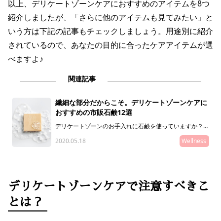
以上、デリケートゾーンケアにおすすめのアイテムを8つ
紹介しましたが、「さらに他のアイテムも見てみたい」と
いう方は下記の記事もチェックしましょう。用途別に紹介
されているので、あなたの目的に合ったケアアイテムが選
べますよ♪
関連記事
繊細な部分だからこそ。デリケートゾーンケアに
おすすめの市販石鹸12選
デリケートゾーンのお手入れに石鹸を使っていますか？デ
リケートゾーンのお手入れには、弱酸性で肌にやさしい処
2020.05.18
Wellness
方の石鹸を使うことが大切◎そこで今回は、デリケートゾ
ーンにおすすめの市販石鹸をご紹介します。石鹸を使った
デリケートゾーンのお手入れ方法も！
デリケートゾーンケアで注意すべきこ
とは？