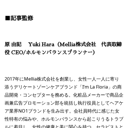
■記事監修
原 由記 Yuki Hara（Mellia株式会社 代表取締
役 CEO/ホルモンバランスプランナー）
2017年にMellia株式会社を創業し、女性一人一人に寄り
添うデリケートゾーンケアブランド「I’m La Floria」の商
品開発・コンセプターを務める。化粧品メーカーで商品企
画兼広告プロモーション部を統括し執行役員としてヘアケ
ア業界NO1ブランドを生み出す。会社員時代に感じた女
性特有の悩みや、ホルモンバランスから起こりうるトラブ
ルに着目し、女性の健康と美に関心を持つ。セラピストと