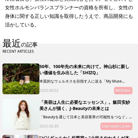
女性ホルモンバランスプランナーの資格を所有し、女性の
身体に関する正しい知識を取得したうえで、商品開発にも
活かしている。
最近
の記事
RECENT ARTICLES
50年、100年先の未来に向けて。神山杉に新し
い価値を生み出した「SHIZQ」
本質的なウェルネスを目指す人に送る「My Muse
Selection」。最終回を飾るのは、徳島県の神山を拠点
2025.08.02
Wellness
に活動する「SHIZQ（しずく）」。山や川を守るために
「木を使う」というコンセプトのもと、器やアロマを製
作・販売しています。 「質がいいもの」の奥に潜むリ
「美容は人生に必要なエッセンス」。飯田安紗
レーションシップ（関連性やつながり）に目を向けるこ
美さんが描く、J-Beautyの未来とは
とで、50年後の私たちの未来に繋げていきましょう。
「Beautyを通じて日本と美容業界の可能性をつなぐ」
ことをミッションとし、新規事業やマガジン、複業支援
2025.06.30
Interview
Career
などを通じて、J Beautyを世界へ拡げる活動をリードし
ている飯田 安紗美さんにインタビュー。日本の美容業
界の可能性とは？ その未来とは？ 飯田さんの人生経
“ビリギャルから起業家へ”小林さやかさんが本