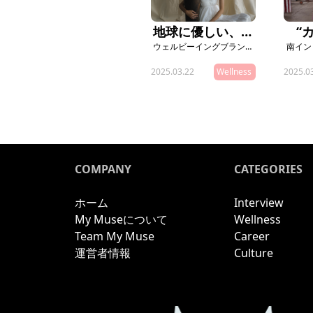
ら、商
ルのウ
開発な
地球に優しい、人
“
ります
ウェルビーイングブランド
南イン
した理
に優しいものづく
代
の先駆けである「CASA
ルヴェ
すもの
りを。CASA
るか
FLINE（カーサフライ
アガス
かさに
2025.03.22
Wellness
2025.0
ン）」をピックアップ。同
ことを
スだけ
FLINEの今とこれ
あな
ブランドは、「地球環境と
アガス
いて、
人に優しい」をテーマに、
して活
から
ある
都会の感度を持ったサステ
ガステ
ナブルライフを提案するラ
存在す
アの
イフスタイルセレクトショ
の聖者
窓口
ップ。また、オリジナルで
伝えた
ウェア、アクセサリーなど
てゆふ
イ
COMPANY
CATEGORIES
を展開。2018年に誕生し、
ミ
ファッション界でも話題と
なったCASA FLINEが目指す
ホーム
Interview
ものとは？
My Museについて
Wellness
Team My Muse
Career
運営者情報
Culture