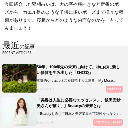
今回紹介した寝相占いは、大の字や横向きなど定番のポー
ズから、カエル足のような子供に多いポーズまで様々な種
類があります。寝相からどのような内面なのかを、占って
みましょう！
最近
の記事
RECENT ARTICLES
50年、100年先の未来に向けて。神山杉に新し
い価値を生み出した「SHIZQ」
本質的なウェルネスを目指す人に送る「My Muse
Selection」。最終回を飾るのは、徳島県の神山を拠点
2025.08.02
Wellness
に活動する「SHIZQ（しずく）」。山や川を守るために
「木を使う」というコンセプトのもと、器やアロマを製
作・販売しています。 「質がいいもの」の奥に潜むリ
「美容は人生に必要なエッセンス」。飯田安紗
レーションシップ（関連性やつながり）に目を向けるこ
美さんが描く、J-Beautyの未来とは
とで、50年後の私たちの未来に繋げていきましょう。
「Beautyを通じて日本と美容業界の可能性をつなぐ」
ことをミッションとし、新規事業やマガジン、複業支援
2025.06.30
Interview
Career
などを通じて、J Beautyを世界へ拡げる活動をリードし
ている飯田 安紗美さんにインタビュー。日本の美容業