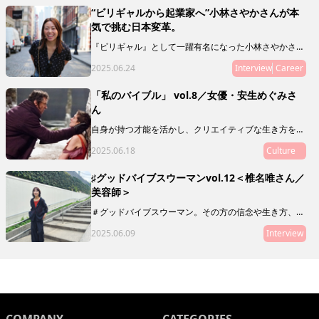
界の可能性とは？ その未来とは？ 飯田さんの人生経
“ビリギャルから起業家へ”小林さやかさんが本
験ならではの想いを語ってもらいました。
気で挑む日本変革。
『ビリギャル』として一躍有名になった小林さやかさ
ん。偏差値30から慶應合格というサクセスストーリーの
2025.06.24
Interview
Career
主人公でありながら、彼女が伝えたいのは「頑張れば夢
は叶う！」なんていう、単純な話ではありません。教育
や人生について独自のスタンスで発信を続ける小林さん
「私のバイブル」 vol.8／女優・安生めぐみさ
に、現在の活動や目指しているものを聞いてみました。
ん
自身が持つ才能を活かし、クリエイティブな生き方をし
ている素敵な人に、ミューズたちの指針や道標となり、
2025.06.18
Culture
My Museの在り方を体現するような映画や本、アート
をご推薦いただく「私のバイブル」。
♯グッドバイブスウーマンvol.12＜椎名唯さん／
美容師＞
＃グッドバイブスウーマン。その方の信念や生き方、在
り方がわかるような、「10の質問」をお届けします。本
2025.06.09
Interview
連載は、グッドバイブスな友人・知人をご紹介していく
リレー形式。第12回目にご登場いただくのは、美容師の
椎名唯さん。