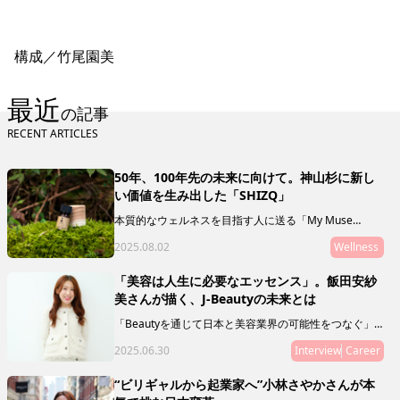
構成／竹尾園美
最近
の記事
RECENT ARTICLES
50年、100年先の未来に向けて。神山杉に新し
い価値を生み出した「SHIZQ」
本質的なウェルネスを目指す人に送る「My Muse
Selection」。最終回を飾るのは、徳島県の神山を拠点
2025.08.02
Wellness
に活動する「SHIZQ（しずく）」。山や川を守るために
「木を使う」というコンセプトのもと、器やアロマを製
作・販売しています。 「質がいいもの」の奥に潜むリ
「美容は人生に必要なエッセンス」。飯田安紗
レーションシップ（関連性やつながり）に目を向けるこ
美さんが描く、J-Beautyの未来とは
とで、50年後の私たちの未来に繋げていきましょう。
「Beautyを通じて日本と美容業界の可能性をつなぐ」
ことをミッションとし、新規事業やマガジン、複業支援
2025.06.30
Interview
Career
などを通じて、J Beautyを世界へ拡げる活動をリードし
ている飯田 安紗美さんにインタビュー。日本の美容業
界の可能性とは？ その未来とは？ 飯田さんの人生経
“ビリギャルから起業家へ”小林さやかさんが本
験ならではの想いを語ってもらいました。