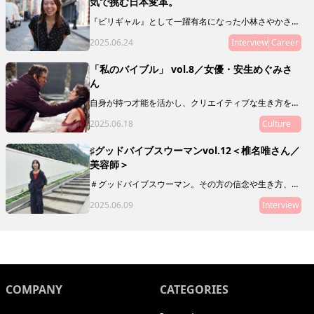
気で挑む日本変革。
『ビリギャル』として一躍有名になった小林さやかさ
ん。偏差値30から慶應合格というサクセスストーリーの
2025.06.24
Interview
Career
主人公でありながら、彼女が伝えたいのは「頑張れば夢
は叶う！」なんていう、単純な話ではありません。教育
や人生について独自のスタンスで発信を続ける小林さん
「私のバイブル」 vol.8／女優・安生めぐみさ
に、現在の活動や目指しているものを聞いてみました。
ん
自身が持つ才能を活かし、クリエイティブな生き方をし
ている素敵な人に、ミューズたちの指針や道標となり、
2025.06.18
Culture
My Museの在り方を体現するような映画や本、アート
をご推薦いただく「私のバイブル」。
♯グッドバイブスウーマンvol.12＜椎名唯さん／
美容師＞
＃グッドバイブスウーマン。その方の信念や生き方、在
り方がわかるような、「10の質問」をお届けします。本
2025.06.09
Interview
連載は、グッドバイブスな友人・知人をご紹介していく
リレー形式。第12回目にご登場いただくのは、美容師の
椎名唯さん。
COMPANY
CATEGORIES