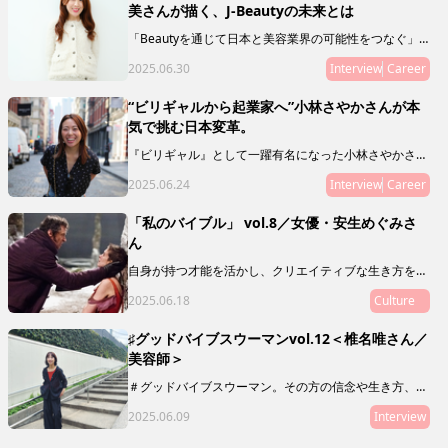
レーションシップ（関連性やつながり）に目を向けるこ
美さんが描く、J-Beautyの未来とは
とで、50年後の私たちの未来に繋げていきましょう。
「Beautyを通じて日本と美容業界の可能性をつなぐ」
ことをミッションとし、新規事業やマガジン、複業支援
2025.06.30
Interview
Career
などを通じて、J Beautyを世界へ拡げる活動をリードし
ている飯田 安紗美さんにインタビュー。日本の美容業
界の可能性とは？ その未来とは？ 飯田さんの人生経
“ビリギャルから起業家へ”小林さやかさんが本
験ならではの想いを語ってもらいました。
気で挑む日本変革。
『ビリギャル』として一躍有名になった小林さやかさ
ん。偏差値30から慶應合格というサクセスストーリーの
2025.06.24
Interview
Career
主人公でありながら、彼女が伝えたいのは「頑張れば夢
は叶う！」なんていう、単純な話ではありません。教育
や人生について独自のスタンスで発信を続ける小林さん
「私のバイブル」 vol.8／女優・安生めぐみさ
に、現在の活動や目指しているものを聞いてみました。
ん
自身が持つ才能を活かし、クリエイティブな生き方をし
ている素敵な人に、ミューズたちの指針や道標となり、
2025.06.18
Culture
My Museの在り方を体現するような映画や本、アート
をご推薦いただく「私のバイブル」。
♯グッドバイブスウーマンvol.12＜椎名唯さん／
美容師＞
＃グッドバイブスウーマン。その方の信念や生き方、在
り方がわかるような、「10の質問」をお届けします。本
2025.06.09
Interview
連載は、グッドバイブスな友人・知人をご紹介していく
リレー形式。第12回目にご登場いただくのは、美容師の