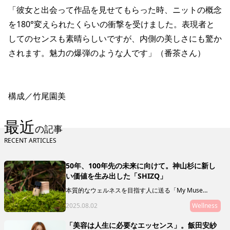
「彼女と出会って作品を見せてもらった時、ニットの概念
を180°変えられたくらいの衝撃を受けました。表現者と
してのセンスも素晴らしいですが、内側の美しさにも驚か
されます。魅力の爆弾のような人です」（番茶さん）
構成／竹尾園美
最近
の記事
RECENT ARTICLES
50年、100年先の未来に向けて。神山杉に新し
い価値を生み出した「SHIZQ」
本質的なウェルネスを目指す人に送る「My Muse
Selection」。最終回を飾るのは、徳島県の神山を拠点
2025.08.02
Wellness
に活動する「SHIZQ（しずく）」。山や川を守るために
「木を使う」というコンセプトのもと、器やアロマを製
作・販売しています。 「質がいいもの」の奥に潜むリ
「美容は人生に必要なエッセンス」。飯田安紗