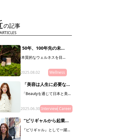
近
の記事
ARTICLES
50年、100年先の未来
に向けて。神山杉に新
本質的なウェルネスを目指
しい価値を生み出した
す人に送る「My Muse
「SHIZQ」
Selection」。最終回を飾る
2025.08.02
のは、徳島県の神山を拠点
Wellness
に活動する「SHIZQ（しず
く）」。山や川を守るため
「美容は人生に必要なエ
に「木を使う」というコン
ッセンス」。飯田安紗美
セプトのもと、器やアロマ
「Beautyを通じて日本と美容
さんが描く、J-Beautyの
を製作・販売しています。
業界の可能性をつなぐ」こと
「質がいいもの」の奥に潜
未来とは
をミッションとし、新規事業
むリレーションシップ（関
2025.06.30
やマガジン、複業支援などを
Interview
Career
連性やつながり）に目を向
通じて、J Beautyを世界へ拡げ
けることで、50年後の私た
る活動をリードしている飯田
“ビリギャルから起業家
ちの未来に繋げていきまし
安紗美さんにインタビュー。
へ”小林さやかさんが本気
ょう。
日本の美容業界の可能性と
『ビリギャル』として一躍有
で挑む日本変革。
は？ その未来とは？ 飯田
名になった小林さやかさん。
さんの人生経験ならではの想
偏差値30から慶應合格という