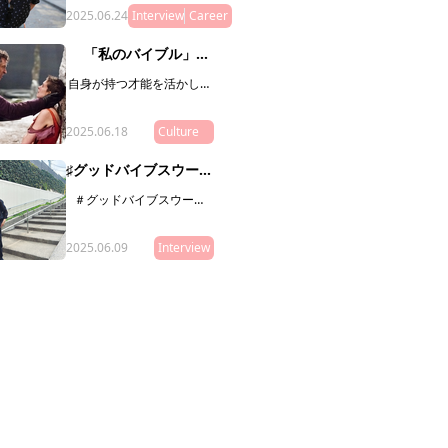
いを語ってもらいました。
2025.06.24
サクセスストーリーの主人公
Interview
Career
でありながら、彼女が伝えた
いのは「頑張れば夢は叶
「私のバイブル」
う！」なんていう、単純な話
vol.8／女優・安生めぐ
ではありません。教育や人生
自身が持つ才能を活かし、
みさん
について独自のスタンスで発
クリエイティブな生き方を
信を続ける小林さんに、現在
している素敵な人に、ミュ
の活動や目指しているものを
2025.06.18
ーズたちの指針や道標とな
Culture
聞いてみました。
り、My Museの在り方を体
現するような映画や本、ア
♯グッドバイブスウーマ
ートをご推薦いただく「私
ンvol.12＜椎名唯さん
のバイブル」。
＃グッドバイブスウーマ
／美容師＞
ン。その方の信念や生き
方、在り方がわかるよう
2025.06.09
な、「10の質問」をお届け
Interview
します。本連載は、グッド
バイブスな友人・知人をご
紹介していくリレー形式。
第12回目にご登場いただく
のは、美容師の椎名唯さ
ん。