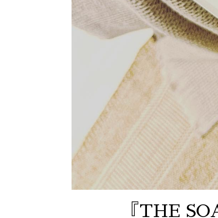
『THE S