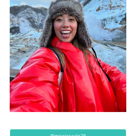
@mireicsaale28