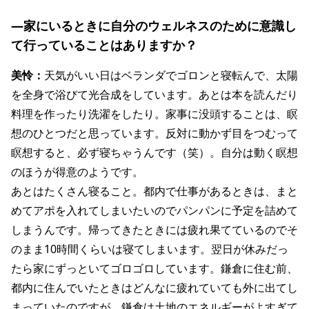
―家にいるときに自分のウェルネスのために意識し
て行っていることはありますか？
美怜：
天気がいい日はベランダでゴロンと寝転んで、太陽
を全身で浴びて光合成をしています。あとは本を読んだり
料理を作ったり洗濯をしたり。家事に没頭することは、瞑
想のひとつだと思っています。反対に動かず目をつむって
瞑想すると、必ず寝ちゃうんです（笑）。自分は動く瞑想
のほうが得意のようです。
あとはたくさん寝ること。都内で仕事があるときは、まと
めてアポを入れてしまいたいのでパンパンに予定を詰めて
しまうんです。帰ってきたときには疲れ果てているのでそ
のまま10時間くらいは寝てしまいます。翌日が休みだっ
たら家にずっといてゴロゴロしています。鎌倉に住む前、
都内に住んでいたときはどんなに疲れていても外に出てし
まっていたのですが、鎌倉は土地のエネルギーがよすぎて