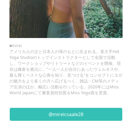
■mirei
アメリカ人の父と日本人の母のもとに生まれる。某大手Hot
Yoga Studioのトップインストラクターとして全国で活動
し、ワークショップやリトリートなどのイベントを開催。現
在は鎌倉を拠点に、“一人一人が自分にあったウェルネスや、
最も輝くベストな心身を知り、見つける”をコンセプトにヨガ
の魅力をより多くの方へ広げるべく、雑誌・CM等のメディ
ア出演のほか、幅広い活動を行っている。2020年にはMiss
World Japanにて審査員特別賞＆Miss Yoga賞を受賞。
@mireicsaale28