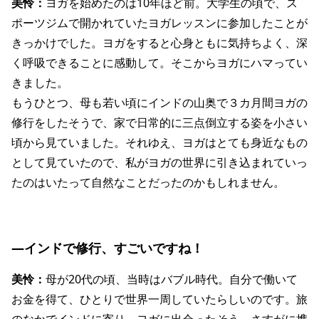
美怜：
ヨガを始めたのは10年ほど前。大学生の頃で、ス
ポーツジムで開かれていたヨガレッスンに参加したことが
きっかけでした。ヨガをすると心身ともに気持ちよく、深
く呼吸できることに感動して。そこからヨガにハマってい
きました。
もうひとつ、母も若い頃にインドの山奥で３カ月間ヨガの
修行をしたそうで、家で日常的に三点倒立する姿を小さい
頃から見ていました。それゆえ、ヨガはとても身近なもの
として見ていたので、私がヨガの世界に引き込まれていっ
たのはいたって自然なことだったのかもしれません。
―インドで修行、すごいですね！
美怜：
母が20代の頃、当時はバブル時代。自分で働いて
お金を得て、ひとりで世界一周していたらしいのです。旅
のなかでインドに寄り、ヨガに出会ったそう。さすがに携