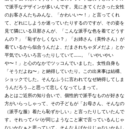
で派手なデザインが多いんです。見にきてくださった女性
のお客さんたちみんな、「かわいい〜！」と言ってくれ
て、どれにしようか迷っていたりするのですが、その姿を
見て隣にいる旦那さんが、「こんな派手な色を着てどうす
んの？」「恥ずかしくない？」「お姉さん（美怜さん）が
着ているから似合うんだよ、だまされちゃダメだよ」とか
平気でいろいろ言ったりしていて……。「いやいやい
や〜！」と心のなかでツッコんでいました。女性自身も
「そうだよね〜」と納得していたり。この出来事は結構、
ショックでした。そんなふうに言われてなぜ納得してしま
うんだろう…と思って悲しくなってしまって。
あとはご近所の知り合いで、個性的で派手なものが好きな
方がいらっしゃって、その子どもが「お母さん、そんなの
（派手な服）着たら恥ずかしい」と言ったりしていたんで
す。それってパパが同じようなこと家で言っているんじゃ
ないかなぁと思っていて。そんな人ばかりじゃないかもし