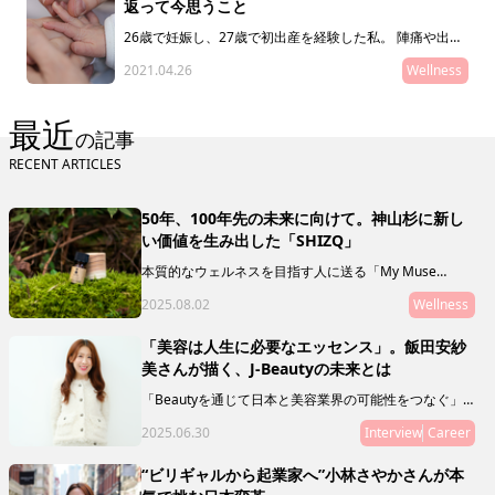
返って今思うこと
26歳で妊娠し、27歳で初出産を経験した私。 陣痛や出産
の大きな痛みを伴いつつも、27年間生きてきた中で、最
2021.04.26
Wellness
も幸せを感じた特別な瞬間でした。 今回は14年前に子ど
もを産んで思ったことや感じたこと、そして14年経った
今振り返って思うことをシェアします。
最近
の記事
RECENT ARTICLES
50年、100年先の未来に向けて。神山杉に新し
い価値を生み出した「SHIZQ」
本質的なウェルネスを目指す人に送る「My Muse
Selection」。最終回を飾るのは、徳島県の神山を拠点
2025.08.02
Wellness
に活動する「SHIZQ（しずく）」。山や川を守るために
「木を使う」というコンセプトのもと、器やアロマを製
作・販売しています。 「質がいいもの」の奥に潜むリ
「美容は人生に必要なエッセンス」。飯田安紗
レーションシップ（関連性やつながり）に目を向けるこ
美さんが描く、J-Beautyの未来とは
とで、50年後の私たちの未来に繋げていきましょう。
「Beautyを通じて日本と美容業界の可能性をつなぐ」
ことをミッションとし、新規事業やマガジン、複業支援
2025.06.30
Interview
Career
などを通じて、J Beautyを世界へ拡げる活動をリードし
ている飯田 安紗美さんにインタビュー。日本の美容業
界の可能性とは？ その未来とは？ 飯田さんの人生経
“ビリギャルから起業家へ”小林さやかさんが本
験ならではの想いを語ってもらいました。