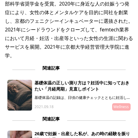
部科学省奨学金を受賞。2020年に身近な人の妊娠うつ発
症により、女性の体とメンタルケアを目的に同社を創業
し、京都のフェニクシーインキュベーターに選抜された。
2021年にシードラウンドをクローズして、femtech業界
において月経・妊活・出産等といった女性の生涯に関わる
サービスを展開。2021年に京都大学経営管理大学院に進
学。
関連記事
基礎体温の正しい測り方は？妊活中に知っておき
たい「月経周期」見直しポイント
基礎体温の記録は、日頃の健康チェックとともに妊活して
いる女性が自分の排卵日を知るための手段です。コロナ禍
2021.09.18
Wellness
で毎日検温されている方も多いと思いますが、この機会に
低温期・高温期の状態について見直してはいかがでしょう
か。 このコラムでは、正しい基礎体温の測り方、そして
関連記事
基礎体温から見る月経周期の特徴について解説していきま
す。
26歳で妊娠・出産した私が、あの時の経験を振り