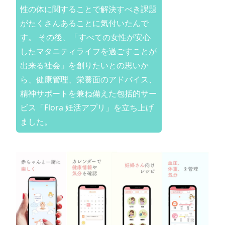
性の体に関することで解決すべき課題
がたくさんあることに気付いたんで
す。 その後、「すべての女性が安心
したマタニティライフを過ごすことが
出来る社会」を創りたいとの思いか
ら、健康管理、栄養面のアドバイス、
精神サポートを兼ね備えた包括的サー
ビス「Flora 妊活アプリ」を立ち上げ
ました。