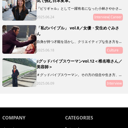
気で挑む日本変革。
『ビリギャル』として一躍有名になった小林さやかさ
ん。偏差値30から慶應合格というサクセスストーリーの
2025.06.24
Interview
Career
主人公でありながら、彼女が伝えたいのは「頑張れば夢
は叶う！」なんていう、単純な話ではありません。教育
や人生について独自のスタンスで発信を続ける小林さん
「私のバイブル」 vol.8／女優・安生めぐみさ
に、現在の活動や目指しているものを聞いてみました。
ん
自身が持つ才能を活かし、クリエイティブな生き方をし
ている素敵な人に、ミューズたちの指針や道標となり、
2025.06.18
Culture
My Museの在り方を体現するような映画や本、アート
をご推薦いただく「私のバイブル」。
♯グッドバイブスウーマンvol.12＜椎名唯さん／
美容師＞
＃グッドバイブスウーマン。その方の信念や生き方、在
り方がわかるような、「10の質問」をお届けします。本
2025.06.09
Interview
連載は、グッドバイブスな友人・知人をご紹介していく
リレー形式。第12回目にご登場いただくのは、美容師の
椎名唯さん。
COMPANY
CATEGORIES