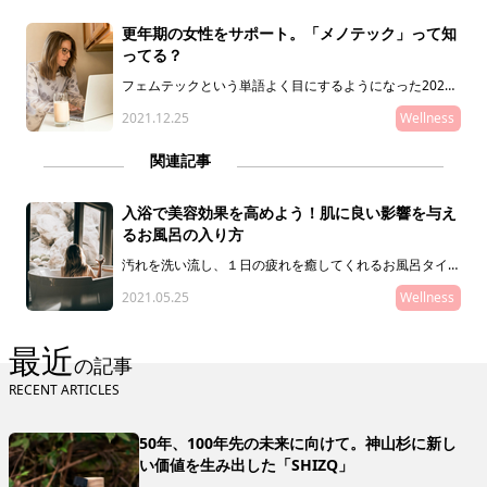
更年期の女性をサポート。「メノテック」って知
ってる？
フェムテックという単語よく目にするようになった2021
年。日本でもタブー視されがちだった生理や、女性特有の
2021.12.25
Wellness
悩みについて少しずつオープンになってきましたよね。そ
んな中、海外では新たにメノテックが話題になっていま
す。メノテックは更年期世代の女性をターゲットにしてお
関連記事
り、今回はそのプロダクトやサービスについてご紹介しま
す。
入浴で美容効果を高めよう！肌に良い影響を与え
るお風呂の入り方
汚れを洗い流し、１日の疲れを癒してくれるお風呂タイ
ム。でも実は、お風呂の入り方ひとつで大なり小なり美容
2021.05.25
Wellness
に影響を与えている可能性があるんです。肌にやさしいシ
ャワー温度や入浴剤の効果を高める入浴のタイミングな
ど、美容にまつわるお風呂の入り方をお届けします。
最近
の記事
RECENT ARTICLES
50年、100年先の未来に向けて。神山杉に新し
い価値を生み出した「SHIZQ」