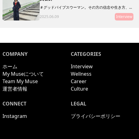
＃グッドバイブスウーマン。その方の信念や生き方、在
り方がわかるような、「10の質問」をお届けします。本
2025.06.09
Interview
連載は、グッドバイブスな友人・知人をご紹介していく
リレー形式。第12回目にご登場いただくのは、美容師の
椎名唯さん。
COMPANY
CATEGORIES
ホーム
Interview
My Museについて
Wellness
Team My Muse
Career
運営者情報
Culture
CONNECT
LEGAL
Instagram
プライバシーポリシー