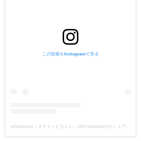
この投稿をInstagramで見る
ochapichan（オチャッピちゃん）(@ochapichan)がシェアした投稿