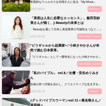
本質的なウェルネスを目指す人に送る「My Muse
Selection」。最終回を飾るのは、徳島県の神山を拠点
2025.08.02
Wellness
に活動する「SHIZQ（しずく）」。山や川を守るために
「木を使う」というコンセプトのもと、器やアロマを製
作・販売しています。 「質がいいもの」の奥に潜むリ
「美容は人生に必要なエッセンス」。飯田安紗
レーションシップ（関連性やつながり）に目を向けるこ
美さんが描く、J-Beautyの未来とは
とで、50年後の私たちの未来に繋げていきましょう。
「Beautyを通じて日本と美容業界の可能性をつなぐ」
ことをミッションとし、新規事業やマガジン、複業支援
2025.06.30
Interview
Career
などを通じて、J Beautyを世界へ拡げる活動をリードし
ている飯田 安紗美さんにインタビュー。日本の美容業
界の可能性とは？ その未来とは？ 飯田さんの人生経
“ビリギャルから起業家へ”小林さやかさんが本
験ならではの想いを語ってもらいました。
気で挑む日本変革。
『ビリギャル』として一躍有名になった小林さやかさ
ん。偏差値30から慶應合格というサクセスストーリーの
2025.06.24
Interview
Career
主人公でありながら、彼女が伝えたいのは「頑張れば夢
は叶う！」なんていう、単純な話ではありません。教育
や人生について独自のスタンスで発信を続ける小林さん
「私のバイブル」 vol.8／女優・安生めぐみさ
に、現在の活動や目指しているものを聞いてみました。
ん
自身が持つ才能を活かし、クリエイティブな生き方をし
ている素敵な人に、ミューズたちの指針や道標となり、
2025.06.18
Culture
My Museの在り方を体現するような映画や本、アート
をご推薦いただく「私のバイブル」。
♯グッドバイブスウーマンvol.12＜椎名唯さん／
美容師＞