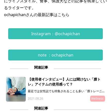
にライフスタイル、食事、保護犬などの記事を執筆してい
るライターです。
ochapichanさんの最新記事は
こちら
Instagram：@ochapichan
note ：ochapichan
関連記事
【使用者インタビュー】人には聞けない「膣ト
レ」アイテムの使用感って？
最近では女性誌でも特集されることも多い「膣トレーニン
グ」。センシティブな内容で友人などと話すのは躊躇する
2021.08.26
Wellness
人もいると思いますが、実際どんな方法やアイテムが有る
のか、さらに効果や使用感について気になっている人も多
いはず。そこで今回は、膣トレアイテムのひとつ「ゲイシ
関連記事
ャボール」を使用している方にインタビュー！ リアルな