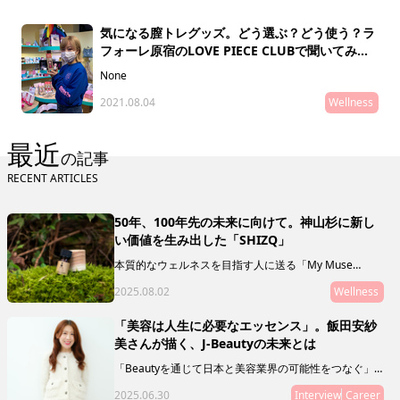
声をお届けします。
気になる膣トレグッズ。どう選ぶ？どう使う？ラ
フォーレ原宿のLOVE PIECE CLUBで聞いてみま
した！
None
2021.08.04
Wellness
最近
の記事
RECENT ARTICLES
50年、100年先の未来に向けて。神山杉に新し
い価値を生み出した「SHIZQ」
本質的なウェルネスを目指す人に送る「My Muse
Selection」。最終回を飾るのは、徳島県の神山を拠点
2025.08.02
Wellness
に活動する「SHIZQ（しずく）」。山や川を守るために
「木を使う」というコンセプトのもと、器やアロマを製
作・販売しています。 「質がいいもの」の奥に潜むリ
「美容は人生に必要なエッセンス」。飯田安紗
レーションシップ（関連性やつながり）に目を向けるこ
美さんが描く、J-Beautyの未来とは
とで、50年後の私たちの未来に繋げていきましょう。
「Beautyを通じて日本と美容業界の可能性をつなぐ」
ことをミッションとし、新規事業やマガジン、複業支援
2025.06.30
Interview
Career
などを通じて、J Beautyを世界へ拡げる活動をリードし