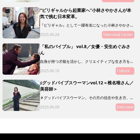
ている飯田 安紗美さんにインタビュー。日本の美容業
界の可能性とは？ その未来とは？ 飯田さんの人生経
“ビリギャルから起業家へ”小林さやかさんが本
験ならではの想いを語ってもらいました。
気で挑む日本変革。
『ビリギャル』として一躍有名になった小林さやかさ
ん。偏差値30から慶應合格というサクセスストーリーの
2025.06.24
Interview
Career
主人公でありながら、彼女が伝えたいのは「頑張れば夢
は叶う！」なんていう、単純な話ではありません。教育
や人生について独自のスタンスで発信を続ける小林さん
「私のバイブル」 vol.8／女優・安生めぐみさ
に、現在の活動や目指しているものを聞いてみました。
ん
自身が持つ才能を活かし、クリエイティブな生き方をし
ている素敵な人に、ミューズたちの指針や道標となり、
2025.06.18
Culture
My Museの在り方を体現するような映画や本、アート
をご推薦いただく「私のバイブル」。
♯グッドバイブスウーマンvol.12＜椎名唯さん／
美容師＞
＃グッドバイブスウーマン。その方の信念や生き方、在
り方がわかるような、「10の質問」をお届けします。本
2025.06.09
Interview
連載は、グッドバイブスな友人・知人をご紹介していく
リレー形式。第12回目にご登場いただくのは、美容師の
椎名唯さん。