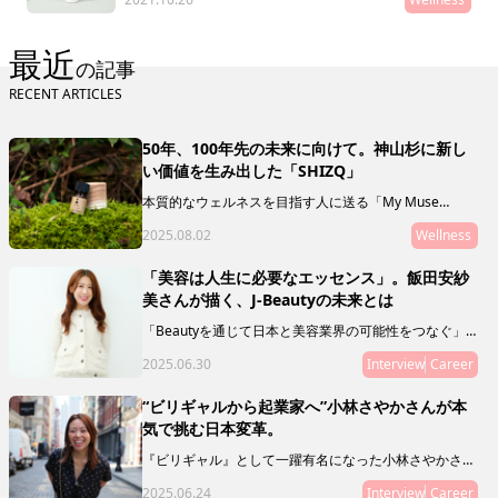
最近
の記事
RECENT ARTICLES
50年、100年先の未来に向けて。神山杉に新し
い価値を生み出した「SHIZQ」
本質的なウェルネスを目指す人に送る「My Muse
Selection」。最終回を飾るのは、徳島県の神山を拠点
2025.08.02
Wellness
に活動する「SHIZQ（しずく）」。山や川を守るために
「木を使う」というコンセプトのもと、器やアロマを製
作・販売しています。 「質がいいもの」の奥に潜むリ
「美容は人生に必要なエッセンス」。飯田安紗
レーションシップ（関連性やつながり）に目を向けるこ
美さんが描く、J-Beautyの未来とは
とで、50年後の私たちの未来に繋げていきましょう。
「Beautyを通じて日本と美容業界の可能性をつなぐ」
ことをミッションとし、新規事業やマガジン、複業支援
2025.06.30
Interview
Career
などを通じて、J Beautyを世界へ拡げる活動をリードし
ている飯田 安紗美さんにインタビュー。日本の美容業
界の可能性とは？ その未来とは？ 飯田さんの人生経
“ビリギャルから起業家へ”小林さやかさんが本
験ならではの想いを語ってもらいました。
気で挑む日本変革。
『ビリギャル』として一躍有名になった小林さやかさ
ん。偏差値30から慶應合格というサクセスストーリーの
2025.06.24
Interview
Career
主人公でありながら、彼女が伝えたいのは「頑張れば夢