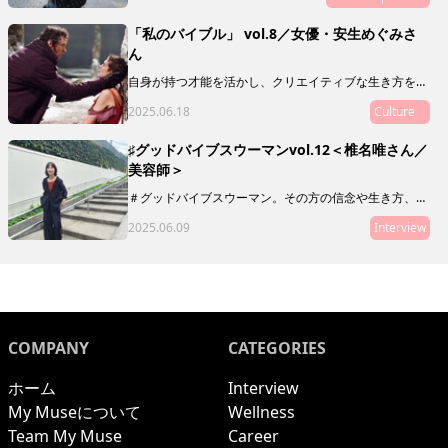
は叶う！」なんていう、単純な話ではありません。教育
や人生について独自のスタンスで発信を続ける小林さん
「私のバイブル」 vol.8／女優・安生めぐみさ
に、現在の活動や目指しているものを聞いてみました。
ん
自身が持つ才能を活かし、クリエイティブな生き方をし
ている素敵な人に、ミューズたちの指針や道標となり、
2025.06.18
Culture
My Museの在り方を体現するような映画や本、アート
をご推薦いただく「私のバイブル」。
♯グッドバイブスウーマンvol.12＜椎名唯さん／
美容師＞
＃グッドバイブスウーマン。その方の信念や生き方、在
り方がわかるような、「10の質問」をお届けします。本
2025.06.09
Interview
連載は、グッドバイブスな友人・知人をご紹介していく
リレー形式。第12回目にご登場いただくのは、美容師の
椎名唯さん。
COMPANY
CATEGORIES
ホーム
Interview
My Museについて
Wellness
Team My Muse
Career