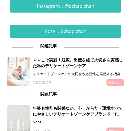
Instagram：@ochapichan
note ：ochapichan
関連記事
ママこそ実践！妊娠、出産を経て大切さを実感し
た私のデリケートゾーンケア
デリケートゾーンケアの大切さや必要性を実感する機会が
多くなりました。私自身、必要性を感じてはいたものの、
2022.02.25
Wellness
ちゃんとケアを始めたのは数年前。母親になってその大切
さを実感し始めました。私がデリケートゾーンケアと向き
合い始めたきっかけや、デリケートゾーンに関して抱えて
関連記事
いた悩み、ママ特有の悩みや親子でのデリケートゾーンケ
アなど、母親ならではの視点で日々向き合うデリケートゾ
ーンケアについてお話します。
年齢も性別も関係ない。心・からだ・環境すべて
にやさしいデリケートゾーンケアブランド「I’m
La Floria」が再始動！
None
2021.10.26
Wellness