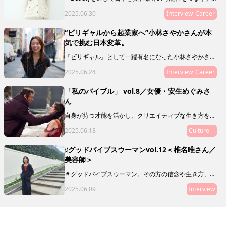
ことをミッションとし、新規事業やマガジン、複業支援
2025.06.30
Interview
Career
などを通じて、J Beautyを世界へ拡げる活動をリードし
ている飯田 安紗美さんにインタビュー。日本の美容業
界の可能性とは？ その未来とは？ 飯田さんの人生経
“ビリギャルから起業家へ”小林さやかさんが本
験ならではの想いを語ってもらいました。
気で挑む日本変革。
『ビリギャル』として一躍有名になった小林さやかさ
ん。偏差値30から慶應合格というサクセスストーリーの
2025.06.24
Interview
Career
主人公でありながら、彼女が伝えたいのは「頑張れば夢
は叶う！」なんていう、単純な話ではありません。教育
や人生について独自のスタンスで発信を続ける小林さん
「私のバイブル」 vol.8／女優・安生めぐみさ
に、現在の活動や目指しているものを聞いてみました。
ん
自身が持つ才能を活かし、クリエイティブな生き方をし
ている素敵な人に、ミューズたちの指針や道標となり、
2025.06.18
Culture
My Museの在り方を体現するような映画や本、アート
をご推薦いただく「私のバイブル」。
♯グッドバイブスウーマンvol.12＜椎名唯さん／
美容師＞
＃グッドバイブスウーマン。その方の信念や生き方、在
り方がわかるような、「10の質問」をお届けします。本
2025.06.09
Interview
連載は、グッドバイブスな友人・知人をご紹介していく
リレー形式。第12回目にご登場いただくのは、美容師の
椎名唯さん。