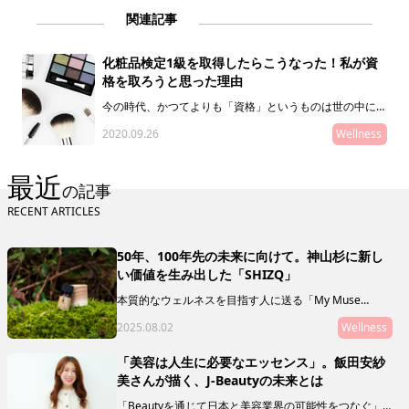
関連記事
化粧品検定1級を取得したらこうなった！私が資
格を取ろうと思った理由
今の時代、かつてよりも「資格」というものは世の中には
あふれています。その中でも群を抜いて女性たちに人気の
2020.09.26
Wellness
【日本化粧品検定】。筆者も数年前に１級を取得し、周囲
の美容マニアの友人たちも多数、取得していたりします。
そんな化粧品検定について、取得した理由や結果などを通
最近
して、紐解いて行きたいと思います。
の記事
RECENT ARTICLES
50年、100年先の未来に向けて。神山杉に新し
い価値を生み出した「SHIZQ」
本質的なウェルネスを目指す人に送る「My Muse
Selection」。最終回を飾るのは、徳島県の神山を拠点
2025.08.02
Wellness
に活動する「SHIZQ（しずく）」。山や川を守るために
「木を使う」というコンセプトのもと、器やアロマを製
作・販売しています。 「質がいいもの」の奥に潜むリ
「美容は人生に必要なエッセンス」。飯田安紗
レーションシップ（関連性やつながり）に目を向けるこ
美さんが描く、J-Beautyの未来とは
とで、50年後の私たちの未来に繋げていきましょう。
「Beautyを通じて日本と美容業界の可能性をつなぐ」